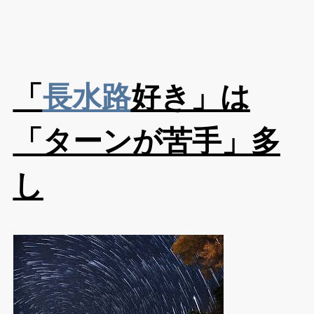
「
長水路
好き」は
「ターンが苦手」多
し