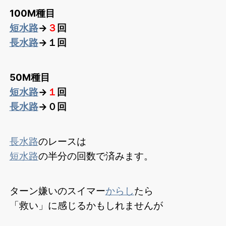
100M種目
短水路
→
３
回
長水路
→１回
50M種目
短水路
→
１
回
長水路
→０回
長水路
のレースは
短水路
の半分の回数で済みます。
ターン嫌いのスイマー
からし
たら
「救い」に感じるかもしれませんが