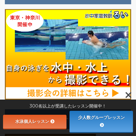
300名以上が受講したレッスン開催中！
レッスン内容紹介
少人数グループレッスン
水泳個人レッスン