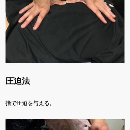
圧迫法
指で圧迫を与える。