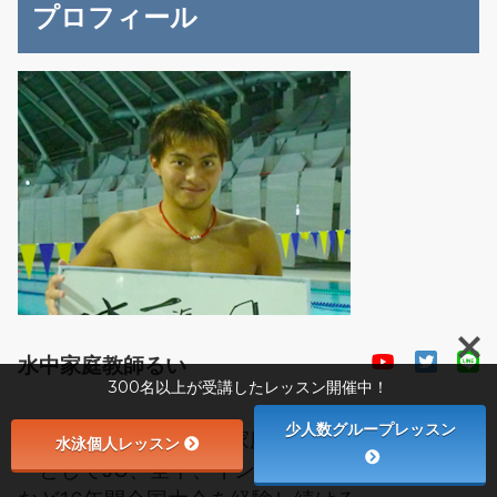
プロフィール
水中家庭教師るい
300名以上が受講したレッスン開催中！
少人数グループレッスン
日本唯一の【水中専門家庭教師】 平泳ぎスイマ
水泳個人レッスン
ーとしてJO、全中、インハイ、インカレ、国体